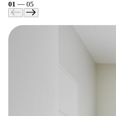
01
— 05